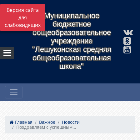
Версия сайта
Муниципальное
для
бюджетное
слабовидящих
общеобразовательное
учреждение
"Лешуконская средняя
общеобразовательная
школа"
Главная
Важное
Новости
Поздравляем с успешным...