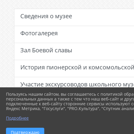
Сведения о музее
Фотогалерея
Зал Боевой славы
История пионерской и комсомольской 
Участие экскурсоводов школьного муз
Пользуясь нашим сайтом, вы соглашаетесь с политикой обра
персональных данных а также с тем что наш веб-сайт и друг
Наши достижения
подключенные к веб-сайту сторонние сервисы используют co
Яндекс Метрика, "Госуслуги", "PRO.Культура", "Спутник анали
Этапы развития школы
Подробнее
Подтверждаю