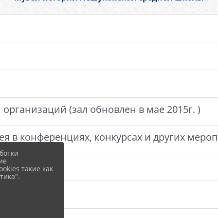
организаций (зал обновлен в мае 2015г. )
ея в конференциях, конкурсах и других мер
ботки
ие
okies такие как
тика".