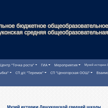
льное бюджетное общеобразовательное
уконская средняя общеобразовательная
Центр "Точка роста"
ГИА
Мероприятия
Музей истории 
ыбка"
СП д/с "Теремок"
СП "Ценогорская ООШ"
Взаимо
Музей истории Лешуконской средней школы