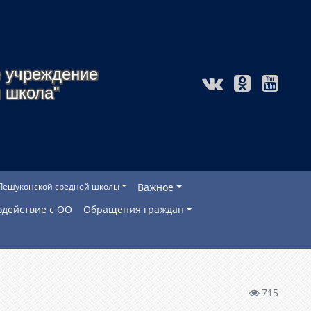
 учреждение
 школа"
Лешуконской средней школы
Важное
действие с ОО
Обращения граждан
715