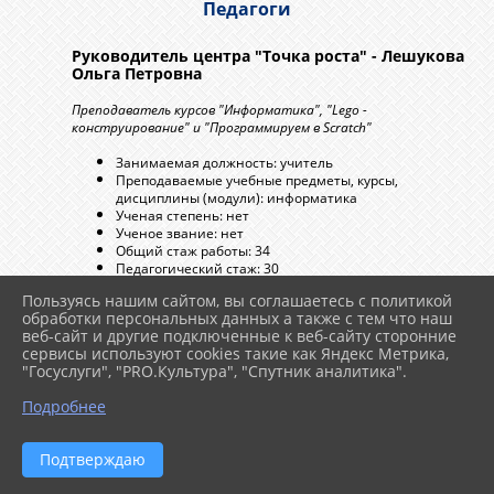
Педагоги
Руководитель центра "Точка роста" - Лешукова
Ольга Петровна
Преподаватель курсов "Информатика", "Lego -
конструирование" и "Программируем в Sсratch"
Занимаемая должность: учитель
Преподаваемые учебные предметы, курсы,
дисциплины (модули): информатика
Ученая степень: нет
Ученое звание: нет
Общий стаж работы: 34
Педагогический стаж: 30
Стаж работы по специальности: 33
Пользуясь нашим сайтом, вы соглашаетесь с политикой
Уровень образования: высшее
обработки персональных данных а также с тем что наш
Квалификация: учитель
веб-сайт и другие подключенные к веб-сайту сторонние
Направление подготовки и/или специальность:
сервисы используют cookies такие как Яндекс Метрика,
математика
"Госуслуги", "PRO.Культура", "Спутник аналитика".
Категория: высшая категория
Повышение квалификации:
Подробнее
АО ИОО, 2019 г, «Формы и методы
организации работы учителя
информатики в условиях ФГОС ОО», 72
Подтверждаю
ч.
ФГАУ «Фонд новых форм развития