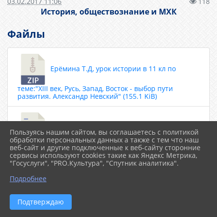
03.02.2017 11:06
118
История, обществознание и МХК
Файлы
Ерёмина Т.Д, урок истории в 11 кл по
теме:"XIII век, Русь, Запад, Восток - выбор пути
развития. Александр Невский" (155.1 KiB)
Ерёмина Т.Д., викторина по краеведению
Пользуясь нашим сайтом, вы соглашаетесь с политикой
обработки персональных данных а также с тем что наш
«Лешуконский район в годы Великой Отечественной
веб-сайт и другие подключенные к веб-сайту сторонние
войны 1941-1945 г.г.» (14.7 KiB)
сервисы используют cookies такие как Яндекс Метрика,
"Госуслуги", "PRO.Культура", "Спутник аналитика".
Подробнее
Ерёмина Т.Д., итоговый урок по новой
Подтверждаю
истории в 8 классе «Путешествие в 19 век» (2.7 MiB)