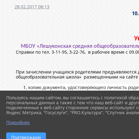
28.02.2017 08:13
10
У
МБОУ «Лешуконская средняя общеобразовател
Справки по тел. 3-11-95, 3-22-76, в рабочее время с 09.0
При зачислении учащихся родителями предъявляются д
общеобразовательная школа» размещенными на сайте
копию документа, удостоверяющего личность родит
Пользуясь нашим сайтом, вы соглашаетесь с политикой обра
копию свидетельства о рождении ребенка или док
персональных данных а также с тем что наш веб-сайт и друг
подключенные к веб-сайту сторонние сервисы используют co
копию документа, подтверждающего установление о
Яндекс Метрика, "Госуслуги", "PRO.Культура", "Спутник анали
копию документа о регистрации ребенка или посту
Подробнее
для оформления регистрации по месту жительства 
использования права преимущественного приема н
Подтверждаю