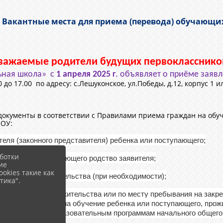
. Вакантные места для приема (перевода) обучающи
важаемые родители будущих первокласснико
ьная школа» с
1 апреля 2025 г
.
объявляет о приёме заяв
0 до 17.00 по адресу: с.Лешуконское, ул.Победы, д.12, корпус 1 
окументы в соответствии с Правилами приема граждан на обу
 ОУ:
еля (законного представителя) ребенка или поступающего;
ботки
умента, подтверждающего родство заявителя;
ие
okies такие как
пеки или попечительства (при необходимости);
тика".
пающего по месту жительства или по месту пребывания на закр
(в случае приема на обучение ребенка или поступающего, прож
а обучение по образовательным программам начального общего