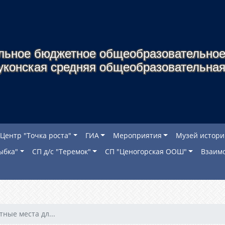
льное бюджетное общеобразовательное
уконская средняя общеобразовательная
Центр "Точка роста"
ГИА
Мероприятия
Музей истори
ыбка"
СП д/с "Теремок"
СП "Ценогорская ООШ"
Взаимо
тные места дл...