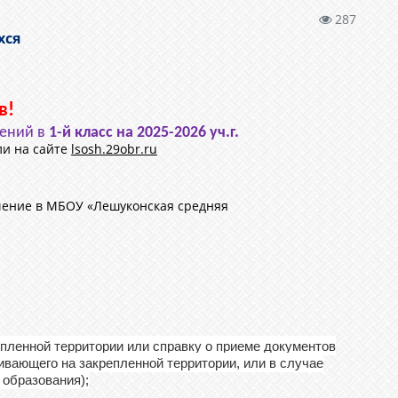
287
хся
в!
лений в
1-й класс на 2025-2026 уч.г.
или на сайте
lsosh
.29obr
.
ru
чение в МБОУ «Лешуконская средняя
епленной территории или справку о приеме документов
ивающего на закрепленной территории, или в случае
 образования);