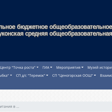
льное бюджетное общеобразовательное
уконская средняя общеобразовательная
Центр "Точка роста"
ГИА
Мероприятия
Музей истори
ыбка"
СП д/с "Теремок"
СП "Ценогорская ООШ"
Взаимо
тания в ...