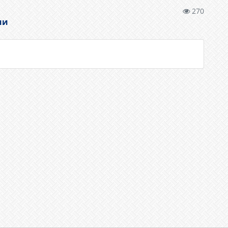
270
ии