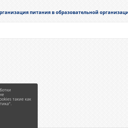
рганизация питания в образовательной организац
ботки
ие
okies такие как
тика".