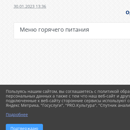
30.01.2023 13:36
О
Меню горячего питания
Пользуясь нашим сайтом, вы соглашаетесь с политикой обра
персональных данных а также с тем что наш веб-сайт и друг
подключенные к веб-сайту сторонние сервисы используют co
Яндекс Метрика, "Госуслуги", "PRO.Культура", "Спутник анали
Подробнее
Подтверждаю