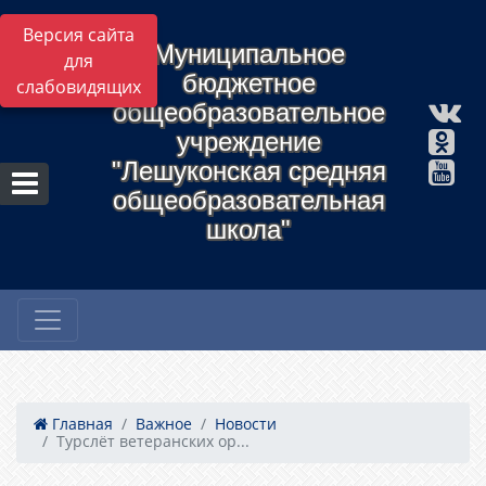
Версия сайта
Муниципальное
для
бюджетное
слабовидящих
общеобразовательное
учреждение
"Лешуконская средняя
общеобразовательная
школа"
Главная
Важное
Новости
Турслёт ветеранских ор...